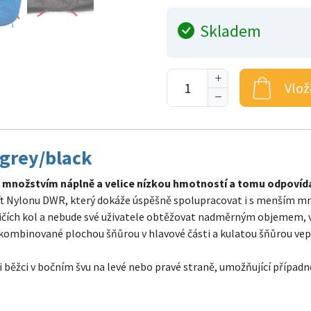
Skladem
Vlož
grey/black
ím množstvím náplně a velice nízkou hmotností a tomu odpoví
 Nylonu DWR, který dokáže úspěšně spolupracovat i s menším mno
nosičích kol a nebude své uživatele obtěžovat nadměrným objemem
 kombinované plochou šňůrou v hlavové části a kulatou šňůrou vep
ěžci v bočním švu na levé nebo pravé straně, umožňující případn