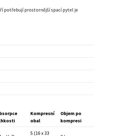
eří potřebují prostornější spací pytel je
bsorpce
Kompresní
Objem po
lhkosti
obal
kompresi
S (16 x 33