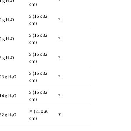
1 g H
O
3 l
2
cm)
S (16 x 33
0 g H
O
3 l
2
cm)
S (16 x 33
9 g H
O
3 l
2
cm)
S (16 x 33
3 g H
O
3 l
2
cm)
S (16 x 33
03 g H
O
3 l
2
cm)
S (16 x 33
14 g H
O
3 l
2
cm)
M (21 x 36
32 g H
O
7 l
2
cm)