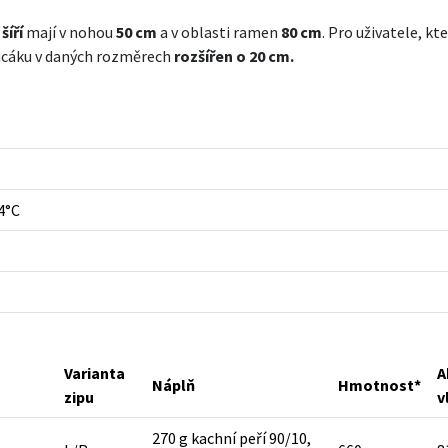
šíří
mají v nohou
50 cm
a v oblasti ramen
80 cm
. Pro uživatele, kt
spacáku v daných rozměrech
rozšířen o 20 cm.
4°C
Varianta
A
Náplň
Hmotnost*
zipu
v
270 g kachní peří 90/10,