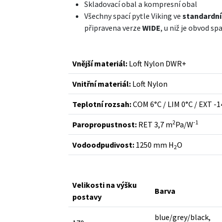
Skladovací obal a kompresní obal
Všechny spací pytle Viking ve
standardní 
připravena verze
WIDE
, u niž je obvod 
Vnější materiál:
Loft Nylon DWR+
Vnitřní materiál:
Loft Nylon
Teplotní rozsah:
COM 6°C / LIM 0°C / EXT -1
2
-1
Paropropustnost:
RET 3,7 m
Pa/W
Vodoodpudivost:
1250 mm H
O
2
Velikosti na výšku
Barva
postavy
blue/grey/black,