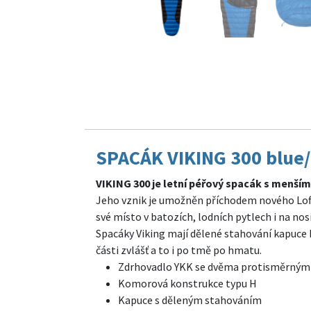
SPACÁK VIKING 300 blue/
VIKING 300 je letní péřový spacák s menš
Jeho vznik je umožněn příchodem nového Loft
své místo v batozích, lodních pytlech i na 
Spacáky Viking mají dělené stahování kapuce
části zvlášť a to i po tmě po hmatu.
Zdrhovadlo YKK se dvěma protisměrnými b
Komorová konstrukce typu H
Kapuce s děleným stahováním