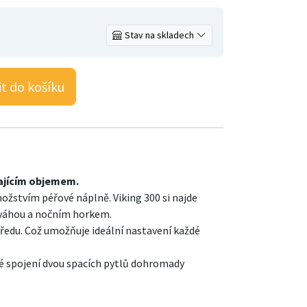
Stav na skladech
it do košíku
dajícím objemem.
žstvím péřové náplně. Viking 300 si najde
, váhou a nočním horkem.
ředu. Což umožňuje ideální nastavení každé
é spojení dvou spacích pytlů dohromady