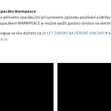
é spacáky Warmpeace
o péřového spacáku činí při správném způsobu používání a údržby ně
m spacákem WARMPEACE je možné využít garanci výrobce na všechn
unguje se více dočtete na
10 LET ZÁRUKY NA PÉŘOVÉ SPACÁKY
. K 
e.cz
.