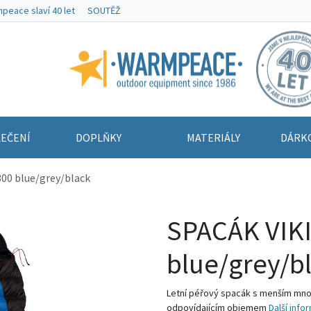
peace slaví 40 let
SOUTĚŽ
Warmpeace
EČENÍ
DOPLŇKY
MATERIÁLY
DÁRK
00 blue/grey/black
SPACÁK VIK
blue/grey/b
Letní péřový spacák s menším množ
odpovídajícím objemem
Další info