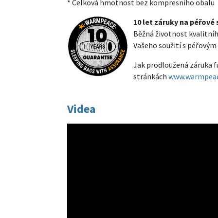
* Celková hmotnost bez kompresního obalu
10 let záruky na péřov
Běžná životnost kvalitníh
Vašeho soužití s péřový
Jak prodloužená záruka f
stránkách
www.warmpeac
Videa