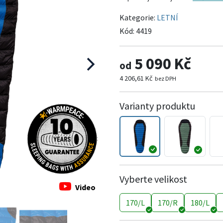
Kategorie:
LETNÍ
Kód:
4419
5 090 Kč
od
4 206,61 Kč
bez DPH
Varianty produktu
Vyberte velikost
Video
170/L
170/R
180/L