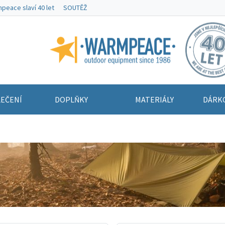
peace slaví 40 let
SOUTĚŽ
Warmpeace
EČENÍ
DOPLŇKY
MATERIÁLY
DÁRK