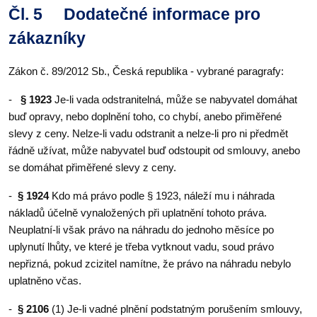
Čl. 5 Dodatečné informace pro
zákazníky
Zákon č. 89/2012 Sb., Česká republika - vybrané paragrafy:
-
§ 1923
Je-li vada odstranitelná, může se nabyvatel domáhat
buď opravy, nebo doplnění toho, co chybí, anebo přiměřené
slevy z ceny. Nelze-li vadu odstranit a nelze-li pro ni předmět
řádně užívat, může nabyvatel buď odstoupit od smlouvy, anebo
se domáhat přiměřené slevy z ceny.
-
§ 1924
Kdo má právo podle § 1923, náleží mu i náhrada
nákladů účelně vynaložených při uplatnění tohoto práva.
Neuplatní-li však právo na náhradu do jednoho měsíce po
uplynutí lhůty, ve které je třeba vytknout vadu, soud právo
nepřizná, pokud zcizitel namítne, že právo na náhradu nebylo
uplatněno včas.
-
§ 2106
(1) Je-li vadné plnění podstatným porušením smlouvy,