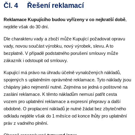
Čl. 4 Řešení reklamací
Reklamace Kupujícího budou vyřízeny v co nejkratší době
,
nejdéle však do 30 dní.
Dle charakteru vady a zboží může Kupující požadovat opravu
vady, novou součást výrobku, nový výrobek, slevu. A to
bezplatně.
V případě podstatného porušení smlouvy může
zákazník i odstoupit od smlouvy.
Kupující má právo na úhradu účelně vynaložených nákladů,
spojených s uplatněním oprávněné reklamace. Tyto náklady jsou
chápány jako nejmenší nutné. Zejména se jedná o poštovné na
zaslání reklamace. K těmto nákladům nemusí patřit cesta
vozem pro uplatnění reklamace a expresní přepravy a další
obdobné. O proplacení nákladů je nutné žádat bez zbytečného
odkladu nejdéle však do 1 měsíce od konce lhůty pro uplatnění
práv z vadného plnění.