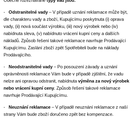
Obecně rozeznávané
typy vad jsou:
-
Odstranitelné vady
– V případě uznání reklamace může být,
dle charakteru vady a zboží, Kupujícímu poskytnuta (i) oprava
vady, (ii) nová součást výrobku, (iii) nový výrobek nebo (iv)
nabídnuta sleva, (v) nabídnuto vrácení kupní ceny a dalších
nákladů. Způsob řešení takové reklamace navrhuje Prodávající
Kupujícímu. Zaslání zboží zpět Spotřebiteli bude na náklady
Prodávajícího.
-
Neodstranitelné vady
– Po posouzení závady a uznání
oprávněnosti reklamace Vám bude v případě zjištění, že vadu
nelze ani opravou odstranit, nabídnuta
výměna za nový výrobek
nebo vrácení kupní ceny
. Způsob řešení takové reklamace
navrhuje Prodávající Kupujícímu.
-
Neuznání reklamace
– V případě neuznání reklamace z naší
strany Vám bude zboží doručeno zpět bez kompenzace.