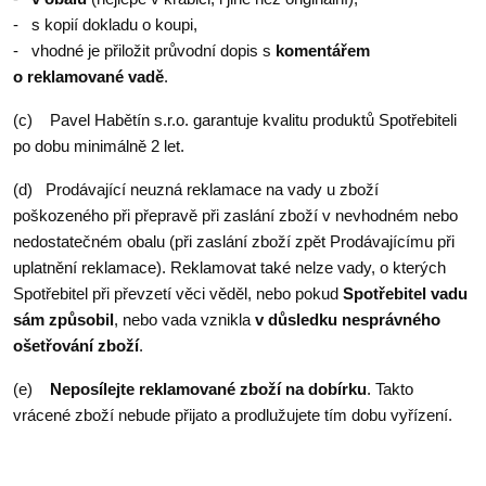
- s kopií dokladu o koupi,
- vhodné je přiložit průvodní dopis s
komentářem
o reklamované vadě
.
(c) Pavel Habětín s.r.o. garantuje kvalitu produktů Spotřebiteli
po dobu minimálně 2 let.
(d) Prodávající neuzná reklamace na vady u zboží
poškozeného při přepravě při zaslání zboží v nevhodném nebo
nedostatečném obalu (při zaslání zboží zpět Prodávajícímu při
uplatnění reklamace). Reklamovat také nelze vady, o kterých
Spotřebitel při převzetí věci věděl, nebo pokud
Spotřebitel vadu
sám způsobil
, nebo vada vznikla
v důsledku nesprávného
ošetřování zboží
.
(e)
Neposílejte reklamované zboží na dobírku
. Takto
vrácené zboží nebude přijato a prodlužujete tím dobu vyřízení.