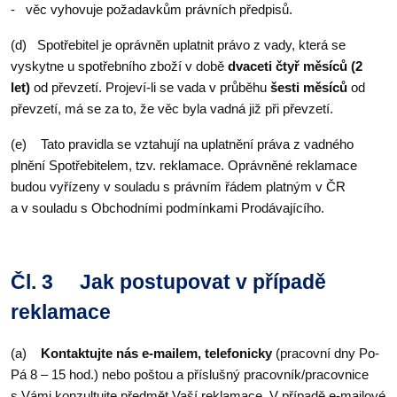
- věc vyhovuje požadavkům právních předpisů.
(d) Spotřebitel je oprávněn uplatnit právo z vady, která se
vyskytne u spotřebního zboží v době
dvaceti čtyř měsíců
(2
let)
od převzetí. Projeví-li se vada v průběhu
šesti měsíců
od
převzetí, má se za to, že věc byla vadná již při převzetí.
(e) Tato pravidla se vztahují na uplatnění práva z vadného
plnění Spotřebitelem, tzv. reklamace. Oprávněné reklamace
budou vyřízeny v souladu s právním řádem platným v ČR
a v souladu s Obchodními podmínkami Prodávajícího.
Čl. 3 Jak postupovat v případě
reklamace
(a)
Kontaktujte nás e-mailem, telefonicky
(pracovní dny Po-
Pá 8 – 15 hod.) nebo poštou a příslušný pracovník/pracovnice
s Vámi konzultujte předmět Vaší reklamace. V případě e-mailové