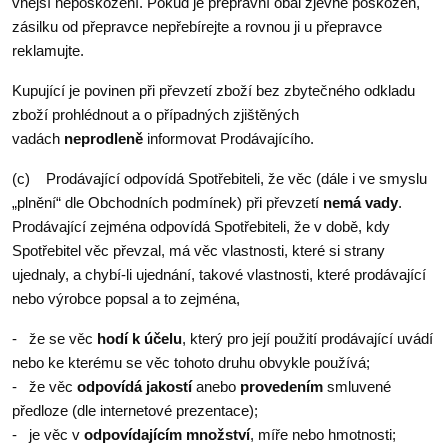
vnější nepoškození. Pokud je přepravní obal zjevně poškozen,
zásilku od přepravce nepřebírejte a rovnou ji u přepravce
reklamujte.
Kupující je povinen při převzetí zboží bez zbytečného odkladu
zboží prohlédnout a o případných zjištěných
vadách
neprodleně
informovat Prodávajícího.
(c) Prodávající odpovídá Spotřebiteli, že věc (dále i ve smyslu
„plnění“ dle Obchodních podmínek) při převzetí
nemá vady
.
Prodávající zejména odpovídá Spotřebiteli, že v době, kdy
Spotřebitel věc převzal, má věc vlastnosti, které si strany
ujednaly, a chybí-li ujednání, takové vlastnosti, které prodávající
nebo výrobce popsal a to zejména,
- že se věc
hodí k účelu
, který pro její použití prodávající uvádí
nebo ke kterému se věc tohoto druhu obvykle používá;
- že věc
odpovídá jakostí
anebo
provedením
smluvené
předloze (dle internetové prezentace);
- je věc v
odpovídajícím množství
, míře nebo hmotnosti;