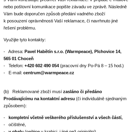
nebo poštovní komunikace popište závadu ve zprávě. Následně
Vám bude doporučen způsob předání vadného zboží
k posouzení oprávněnosti Vaší reklamace, či navrhnuto jiné
řešení problému.
Využijte tyto kontakty:
- Adresa:
Pavel Habětín s.r.o. (Warmpeace),
Plchovice 14,
565 01 Choceň
- Telefon:
+420 602 490 054
(pracovní dny Po-Pá 8 – 15 hod.)
- E-mail:
centrum@warmpeace.cz
(b) Reklamované zboží musí
zasláno či předáno
Prodávajícímu na kontaktní adresu
(či individuálně sjednaným
způsobem):
-
kompletní včetně veškerého příslušenství a všech částí,
- očištěné,
-
v obalu
(nejlépe v krabici, i jiné než originální),