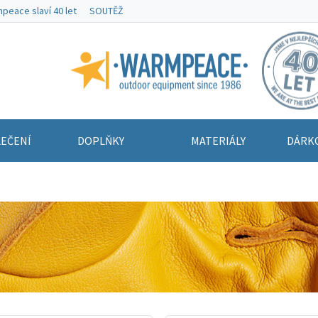
peace slaví 40 let
SOUTĚŽ
Warmpeace
EČENÍ
DOPLŇKY
MATERIÁLY
DÁRK