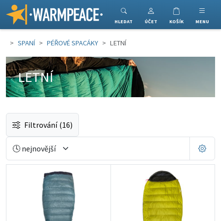
Warmpeace
HLEDAT
ÚČET
KOŠÍK
MENU
SPANÍ
PÉŘOVÉ SPACÁKY
LETNÍ
LETNÍ
Filtrování
(16)