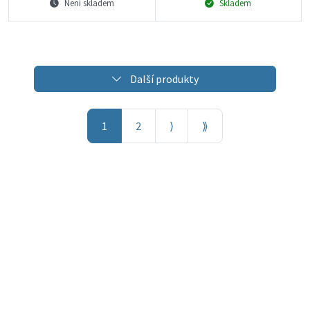
Není skladem
Skladem
Další produkty
1
2
⟩
⟫