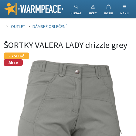
Warmpeace
HLEDAT
ÚČET
KOŠÍK
MENU
OUTLET
DÁMSKÉ OBLEČENÍ
ŠORTKY VALERA LADY drizzle grey
- 750 Kč
Akce