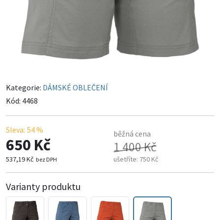
Kategorie:
DÁMSKÉ OBLEČENÍ
Kód:
4468
Sleva:
54 %
běžná cena
650 Kč
1 400 Kč
537,19 Kč
ušetříte:
750 Kč
bez DPH
Varianty produktu