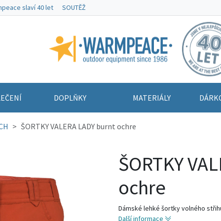
peace slaví 40 let
SOUTĚŽ
Warmpeace
EČENÍ
DOPLŇKY
MATERIÁLY
DÁRK
CH
ŠORTKY VALERA LADY burnt ochre
ŠORTKY VAL
ochre
Dámské lehké šortky volného střihu
Další informace