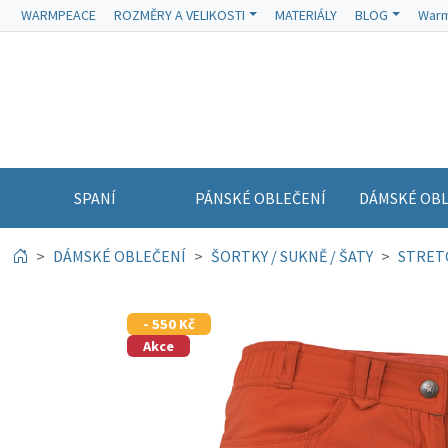
WARMPEACE
ROZMĚRY A VELIKOSTI
MATERIÁLY
BLOG
Warm
SPANÍ
PÁNSKÉ OBLEČENÍ
DÁMSKÉ OBL
DÁMSKÉ OBLEČENÍ
ŠORTKY / SUKNĚ / ŠATY
STRET
- 550 Kč
Akce