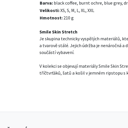
Barva:
black coffee, burnt ochre, blue grey, dr
Velikosti:
XS, S, M, L, XL, XXL
Hmotnost:
210 g
Smile Skin Stretch
Je skupina technicky vyspělých materiálů, kt
a tvarově stálé. Jejich údržba je nenáročná a
součástí vybavení.
V kolekci se objevují materiály Smile Skin St
tříčtvrťáků, šatů a košil v jemném ripstopu 