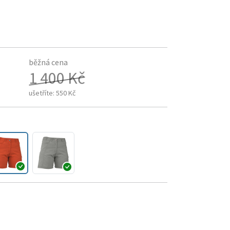
běžná cena
1 400 Kč
ušetříte:
550 Kč