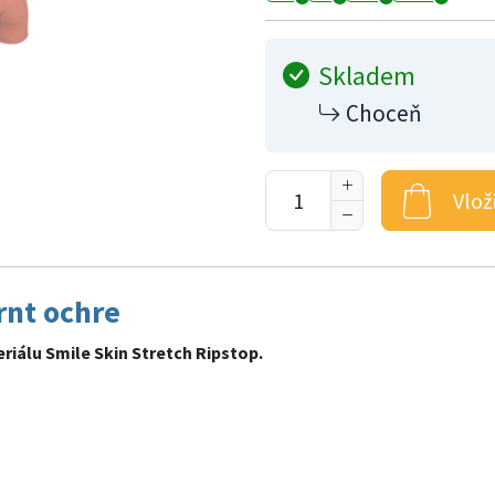
Skladem
Choceň
Vlož
nt ochre
riálu Smile Skin Stretch Ripstop.