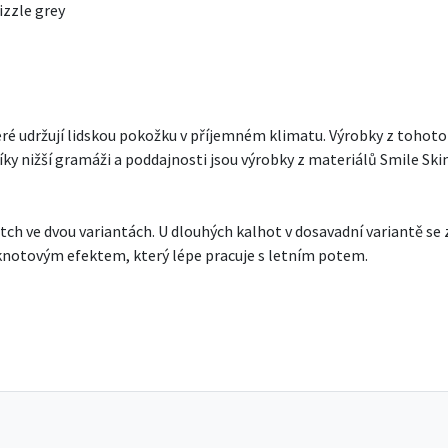
izzle grey
eré udržují lidskou pokožku v příjemném klimatu. Výrobky z tohot
 díky nižší gramáži a poddajnosti jsou výrobky z materiálů Smile Sk
retch ve dvou variantách. U dlouhých kalhot v dosavadní variantě se
s knotovým efektem, který lépe pracuje s letním potem.