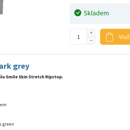
Skladem
Vlož
ark grey
álu Smile Skin Stretch Ripstop.
ziem
is green