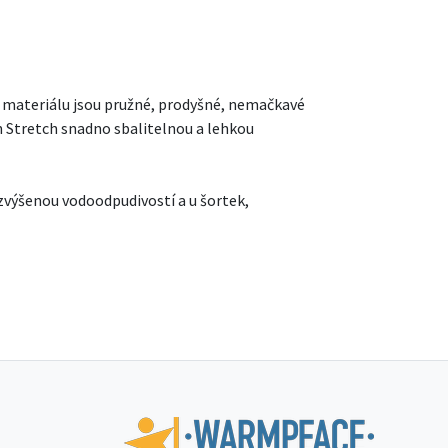
o materiálu jsou pružné, prodyšné, nemačkavé
in Stretch snadno sbalitelnou a lehkou
 zvýšenou vodoodpudivostí a u šortek,