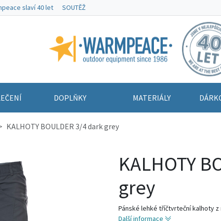
peace slaví 40 let
SOUTĚŽ
Warmpeace
EČENÍ
DOPLŇKY
MATERIÁLY
DÁRK
KALHOTY BOULDER 3/4 dark grey
KALHOTY BO
grey
Pánské lehké tříčtvrteční kalhoty z
Další informace