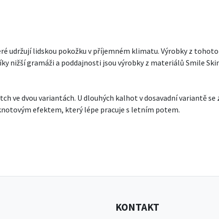
eré udržují lidskou pokožku v příjemném klimatu. Výrobky z tohot
 díky nižší gramáži a poddajnosti jsou výrobky z materiálů Smile Sk
retch ve dvou variantách. U dlouhých kalhot v dosavadní variantě se
s knotovým efektem, který lépe pracuje s letním potem.
KONTAKT