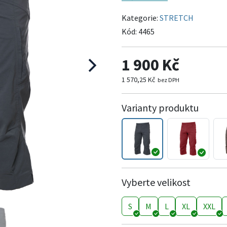
Kategorie:
STRETCH
Kód:
4465
1 900 Kč
1 570,25 Kč
bez DPH
Varianty produktu
Vyberte velikost
S
M
L
XL
XXL