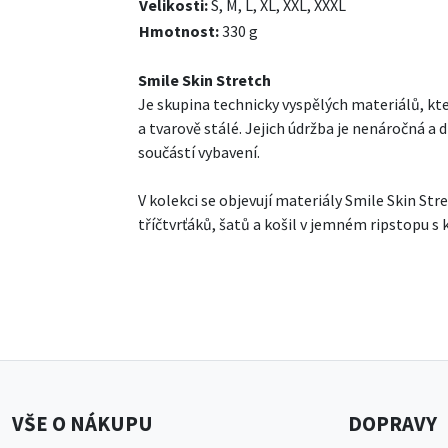
Velikosti:
S, M, L, XL, XXL, XXXL
Hmotnost:
330 g
Smile Skin Stretch
Je skupina technicky vyspělých materiálů, kt
a tvarově stálé. Jejich údržba je nenáročná a
součástí vybavení.
V kolekci se objevují materiály Smile Skin St
tříčtvrťáků, šatů a košil v jemném ripstopu 
VŠE O NÁKUPU
DOPRAVY