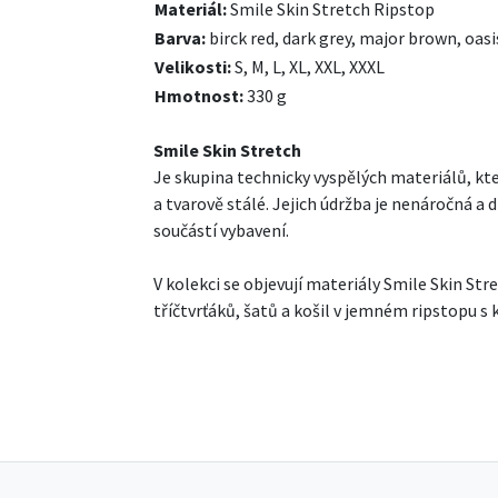
Materiál:
Smile Skin Stretch Ripstop
Barva:
birck red, dark grey, major brown, oas
Velikosti:
S, M, L, XL, XXL, XXXL
Hmotnost:
330 g
Smile Skin Stretch
Je skupina technicky vyspělých materiálů, kt
a tvarově stálé. Jejich údržba je nenáročná a
součástí vybavení.
V kolekci se objevují materiály Smile Skin St
tříčtvrťáků, šatů a košil v jemném ripstopu 