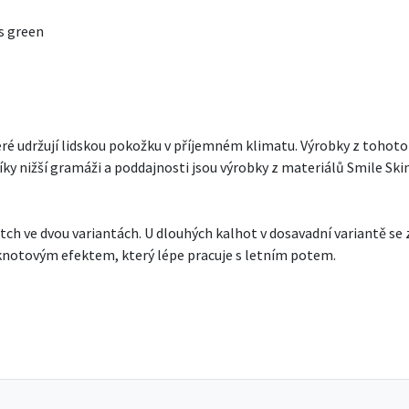
is green
eré udržují lidskou pokožku v příjemném klimatu. Výrobky z tohot
 díky nižší gramáži a poddajnosti jsou výrobky z materiálů Smile Sk
retch ve dvou variantách. U dlouhých kalhot v dosavadní variantě se
s knotovým efektem, který lépe pracuje s letním potem.