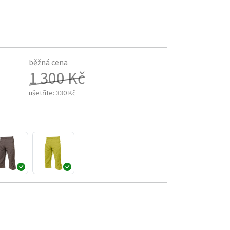
běžná cena
1 300 Kč
ušetříte:
330 Kč