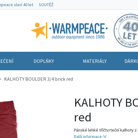
peace slaví 40 let
SOUTĚŽ
Warmpeace
EČENÍ
DOPLŇKY
MATERIÁLY
DÁRK
KALHOTY BOULDER 3/4 brick red
KALHOTY BO
red
Pánské lehké tříčtvrteční kalhoty z
Další informace