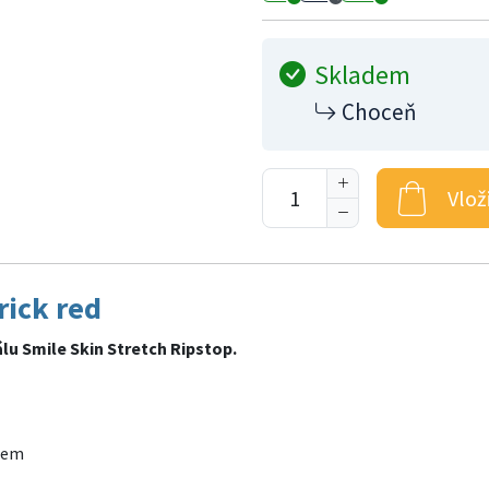
Skladem
Choceň
Vlož
ick red
álu Smile Skin Stretch Ripstop.
ziem