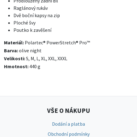
Prodloužený zadní díl
Raglánový rukáv
Dvě boční kapsy na zip
Ploché švy
Poutko k zavěšení
Materiál:
Polartec® PowerStretch® Pro™
Barva:
olive night
Velikosti:
S, M, L, XL, XXL, XXXL
Hmotnost:
440 g
VŠE O NÁKUPU
Dodání a platba
Obchodní podmínky