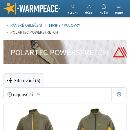
Warmpeace
HLEDAT
ÚČET
KOŠÍK
MENU
PÁNSKÉ OBLEČENÍ
MIKINY / PULOVRY
POLARTEC POWERSTRETCH
POLARTEC POWERSTRETCH
Filtrování
(5)