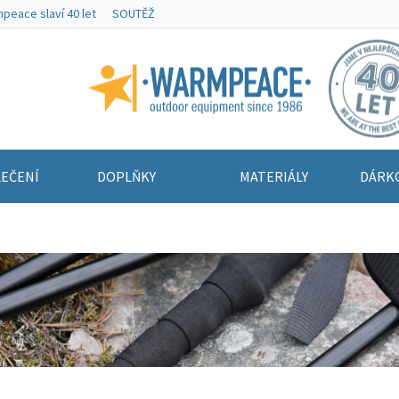
peace slaví 40 let
SOUTĚŽ
Warmpeace
EČENÍ
DOPLŇKY
MATERIÁLY
DÁRK