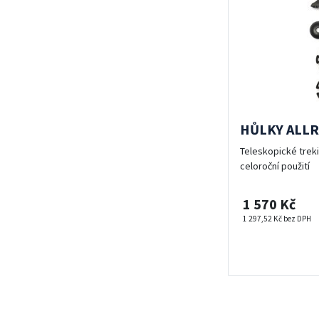
HŮLKY ALLR
Teleskopické treki
celoroční použití
1 570 Kč
1 297,52 Kč bez DPH