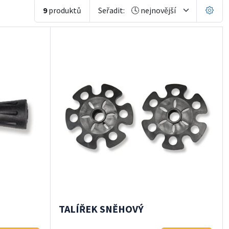
9
produktů
Seřadit:
TALÍŘEK SNĚHOVÝ