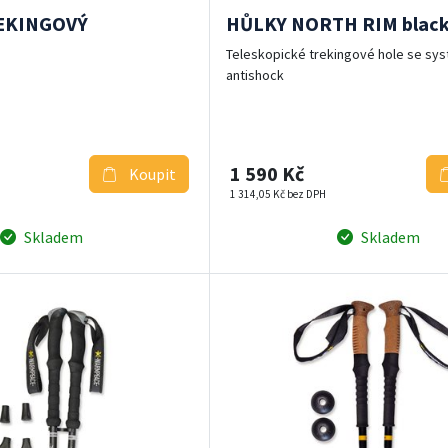
EKINGOVÝ
HŮLKY NORTH RIM black
Teleskopické trekingové hole se s
antishock
1 590 Kč
Koupit
1 314,05 Kč bez DPH
Skladem
Skladem