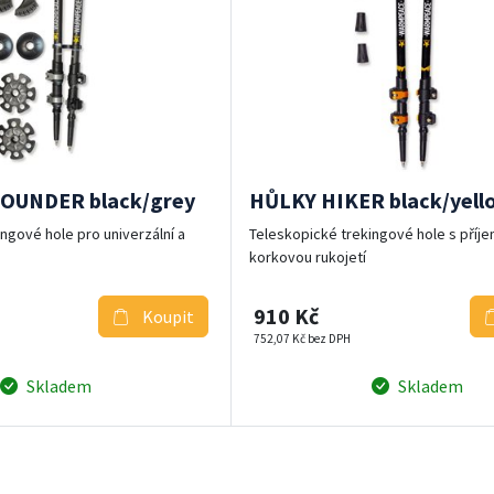
OUNDER black/grey
HŮLKY HIKER black/yell
ngové hole pro univerzální a
Teleskopické trekingové hole s příj
korkovou rukojetí
910 Kč
Koupit
752,07 Kč bez DPH
Skladem
Skladem