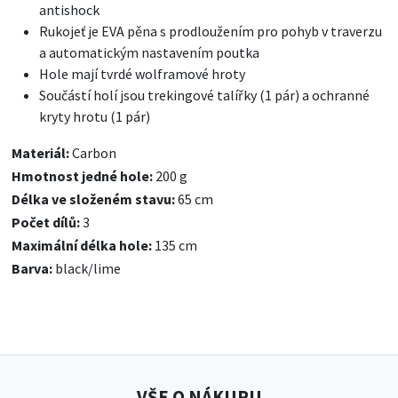
antishock
Rukojeť je EVA pěna s prodloužením pro pohyb v traverzu
a automatickým nastavením poutka
Hole mají tvrdé wolframové hroty
Součástí holí jsou trekingové talířky (1 pár) a ochranné
kryty hrotu (1 pár)
Materiál:
Carbon
Hmotnost jedné hole:
200 g
Délka ve složeném stavu:
65 cm
Počet dílů:
3
Maximální délka hole:
135 cm
Barva:
black/lime
VŠE O NÁKUPU