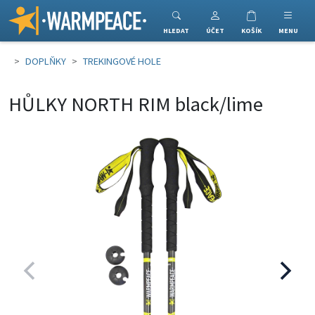
Warmpeace
HLEDAT
ÚČET
KOŠÍK
MENU
DOPLŇKY
TREKINGOVÉ HOLE
HŮLKY NORTH RIM black/lime