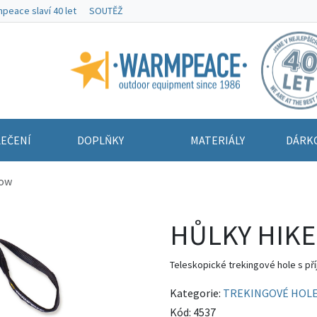
peace slaví 40 let
SOUTĚŽ
Warmpeace
EČENÍ
DOPLŇKY
MATERIÁLY
DÁRK
low
HŮLKY HIKER
Teleskopické trekingové hole s př
Kategorie:
TREKINGOVÉ HOL
Kód:
4537