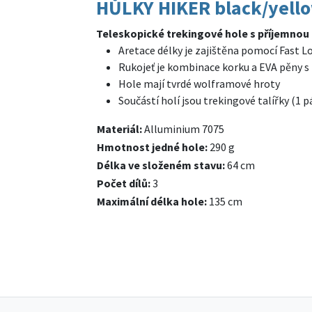
HŮLKY HIKER black/yell
Teleskopické trekingové hole s příjemnou 
Aretace délky je zajištěna pomocí Fast L
Rukojeť je kombinace korku a EVA pěny 
Hole mají tvrdé wolframové hroty
Součástí holí jsou trekingové talířky (1 p
Materiál:
Alluminium 7075
Hmotnost jedné hole:
290 g
Délka ve složeném stavu:
64 cm
Počet dílů:
3
Maximální délka hole:
135 cm