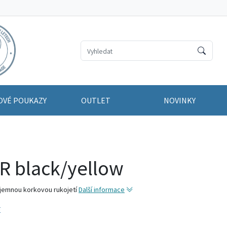
OVÉ POUKAZY
OUTLET
NOVINKY
 black/yellow
íjemnou korkovou rukojetí
Další informace
E