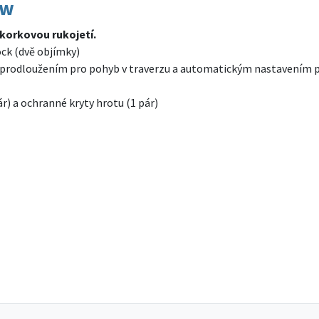
ow
korkovou rukojetí.
ock (dvě objímky)
s prodloužením pro pohyb v traverzu a automatickým nastavením 
ár) a ochranné kryty hrotu (1 pár)