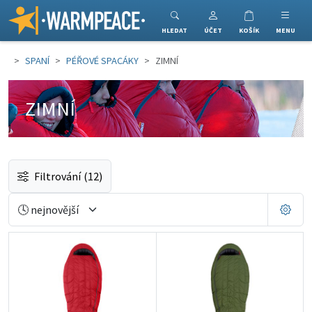
Warmpeace
HLEDAT
ÚČET
KOŠÍK
MENU
SPANÍ
PÉŘOVÉ SPACÁKY
ZIMNÍ
ZIMNÍ
Filtrování
(12)