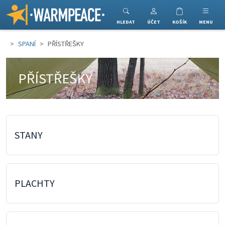
Warmpeace
HLEDAT
ÚČET
KOŠÍK
MENU
SPANÍ
PŘÍSTŘEŠKY
PŘÍSTŘEŠKY
STANY
PLACHTY