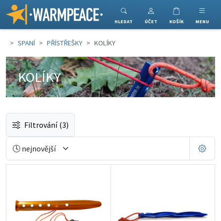
Warmpeace
HLEDAT
ÚČET
KOŠÍK
MENU
SPANÍ
PŘÍSTŘEŠKY
KOLÍKY
KOLÍKY
Filtrování
(3)