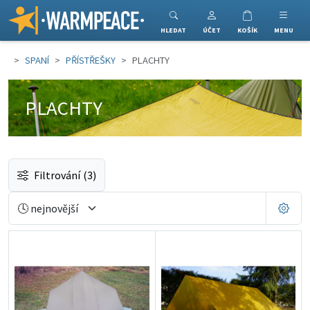
Warmpeace
HLEDAT
ÚČET
KOŠÍK
MENU
SPANÍ
PŘÍSTŘEŠKY
PLACHTY
PLACHTY
Filtrování
(3)