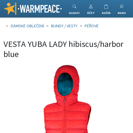
Warmpeace
HLEDAT
ÚČET
KOŠÍK
MENU
DÁMSKÉ OBLEČENÍ
BUNDY / VESTY
PÉŘOVÉ
VESTA YUBA LADY hibiscus/harbor
blue