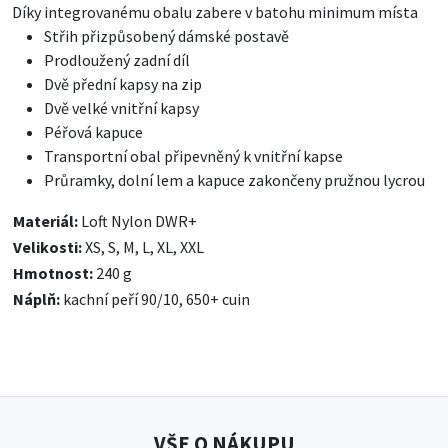
Díky integrovanému obalu zabere v batohu minimum místa
Střih přizpůsobený dámské postavě
Prodloužený zadní díl
Dvě přední kapsy na zip
Dvě velké vnitřní kapsy
Péřová kapuce
Transportní obal připevněný k vnitřní kapse
Průramky, dolní lem a kapuce zakončeny pružnou lycrou
Materiál:
Loft Nylon DWR+
Velikosti:
XS, S, M, L, XL, XXL
Hmotnost:
240 g
Náplň:
kachní peří 90/10, 650+ cuin
VŠE O NÁKUPU