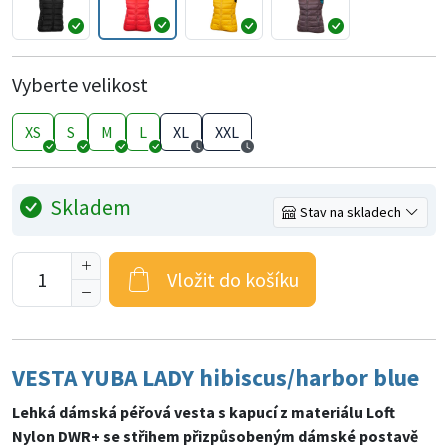
Vyberte velikost
XS
S
M
L
XL
XXL
Skladem
Stav na skladech
Vložit do košíku
VESTA YUBA LADY hibiscus/harbor blue
Lehká dámská péřová vesta s kapucí z materiálu Loft
Nylon DWR+ se střihem přizpůsobeným dámské postavě