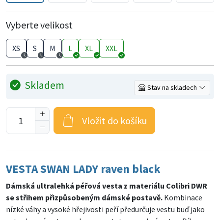
Vyberte velikost
XS
S
M
L
XL
XXL
Skladem
Stav na skladech
Vložit do košíku
VESTA SWAN LADY raven black
Dámská ultralehká péřová vesta z materiálu Colibri DWR
se střihem přizpůsobeným dámské postavě.
Kombinace
nízké váhy a vysoké hřejivosti peří předurčuje vestu buď jako