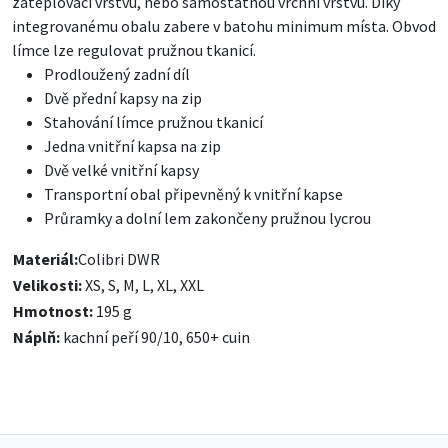
zateplovací vrstvu, nebo samostatnou vrchní vrstvu. Díky
integrovanému obalu zabere v batohu minimum místa. Obvod
límce lze regulovat pružnou tkanicí.
Prodloužený zadní díl
Dvě přední kapsy na zip
Stahování límce pružnou tkanicí
Jedna vnitřní kapsa na zip
Dvě velké vnitřní kapsy
Transportní obal připevněný k vnitřní kapse
Průramky a dolní lem zakončeny pružnou lycrou
Materiál:
Colibri DWR
Velikosti:
XS, S, M, L, XL, XXL
Hmotnost:
195 g
Náplň:
kachní peří 90/10, 650+ cuin