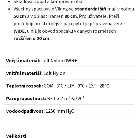
Skladovací obal a kompresní obal
Všechny spací pytle Viking ve
standardní šíří
mají v nohou
50 cm
a v oblasti ramen
80 cm
. Pro uživatele, kteří
potřebují prostornější spací pytel je připravena verze
WIDE
, u niž je obvod spacáku v daných rozměrech
rozšířen o 20 cm.
Vnější materiál:
Loft Nylon DWR+
Vnitřní materiál:
Loft Nylon
Teplotní rozsah:
COM -3°C / LIM -9°C / EXT -28°C
2
-1
Paropropustnost:
RET 3,7 m
Pa/W
Vodoodpudivost:
1250 mm H
O
2
Velikosti