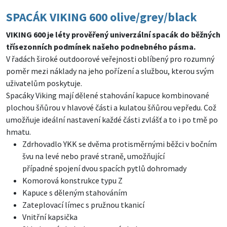
SPACÁK VIKING 600 olive/grey/black
VIKING 600 je léty prověřený univerzální spacák do běžných
třísezonních podmínek našeho podnebného pásma.
V řadách široké outdoorové veřejnosti oblíbený pro rozumný
poměr mezi náklady na jeho pořízení a službou, kterou svým
uživatelům poskytuje.
Spacáky Viking mají dělené stahování kapuce kombinované
plochou šňůrou v hlavové části a kulatou šňůrou vepředu. Což
umožňuje ideální nastavení každé části zvlášť a to i po tmě po
hmatu.
Zdrhovadlo YKK se dvěma protisměrnými běžci v bočním
švu na levé nebo pravé straně, umožňující
případné spojení dvou spacích pytlů dohromady
Komorová konstrukce typu Z
Kapuce s děleným stahováním
Zateplovací límec s pružnou tkanicí
Vnitřní kapsička