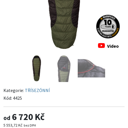
Video
Kategorie:
TŘÍSEZÓNNÍ
Kód:
4425
6 720 Kč
od
5 553,72 Kč
bez DPH