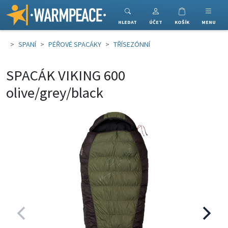
Warmpeace
HLEDAT
ÚČET
KOŠÍK
MENU
SPANÍ
PÉŘOVÉ SPACÁKY
TŘÍSEZÓNNÍ
SPACÁK VIKING 600
olive/grey/black