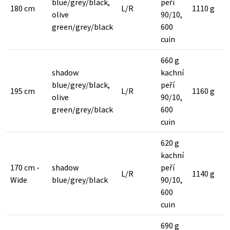
blue/grey/black,
peří
180 cm
L/R
1110 g
olive
90/10,
green/grey/black
600
cuin
660 g
shadow
kachní
blue/grey/black,
peří
195 cm
L/R
1160 g
olive
90/10,
green/grey/black
600
cuin
620 g
kachní
170 cm -
shadow
peří
L/R
1140 g
Wide
blue/grey/black
90/10,
600
cuin
690 g