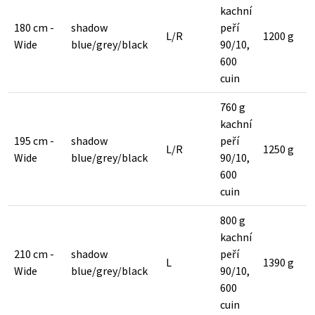
kachní
180 cm -
shadow
peří
L/R
1200 g
Wide
blue/grey/black
90/10,
600
cuin
760 g
kachní
195 cm -
shadow
peří
L/R
1250 g
Wide
blue/grey/black
90/10,
600
cuin
800 g
kachní
210 cm -
shadow
peří
L
1390 g
Wide
blue/grey/black
90/10,
600
cuin