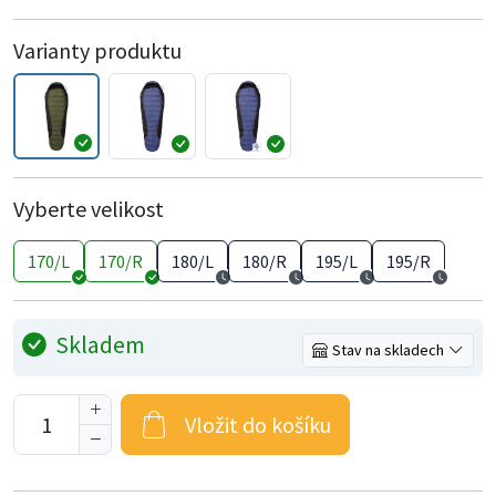
Varianty produktu
Vyberte velikost
170/L
170/R
180/L
180/R
195/L
195/R
Skladem
Stav na skladech
Vložit do košíku