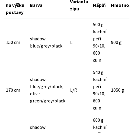
Varianta
na výšku
Barva
Náplň
Hmotnost
zipu
postavy
500 g
kachní
shadow
peří
150 cm
L
900 g
blue/grey/black
90/10,
600
cuin
540 g
shadow
kachní
blue/grey/black,
peří
170 cm
L/R
1050 g
olive
90/10,
green/grey/black
600
cuin
600 g
shadow
kachní