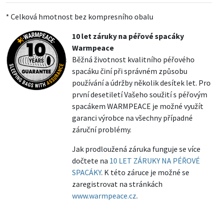
* Celková hmotnost bez kompresního obalu
10 let záruky na péřové spacáky
Warmpeace
Běžná životnost kvalitního péřového
spacáku činí při správném způsobu
používání a údržby několik desítek let. Pro
první desetiletí Vašeho soužití s péřovým
spacákem WARMPEACE je možné využít
garanci výrobce na všechny případné
záruční problémy.
Jak prodloužená záruka funguje se více
dočtete na
10 LET ZÁRUKY NA PÉŘOVÉ
SPACÁKY
. K této záruce je možné se
zaregistrovat na stránkách
www.warmpeace.cz
.