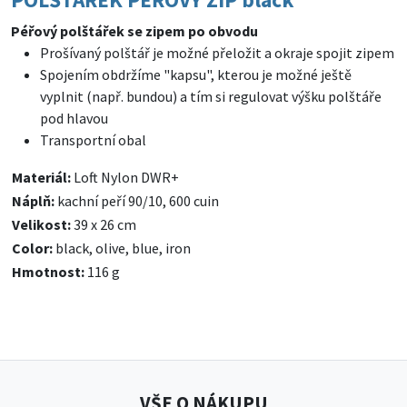
Péřový polštářek se zipem po obvodu
Prošívaný polštář je možné přeložit a okraje spojit zipem
Spojením obdržíme "kapsu", kterou je možné ještě
vyplnit (např. bundou) a tím si regulovat výšku polštáře
pod hlavou
Transportní obal
Materiál:
Loft Nylon DWR+
Náplň:
kachní peří 90/10, 600 cuin
Velikost:
39 x 26 cm
Color:
black, olive, blue, iron
Hmotnost:
116 g
VŠE O NÁKUPU