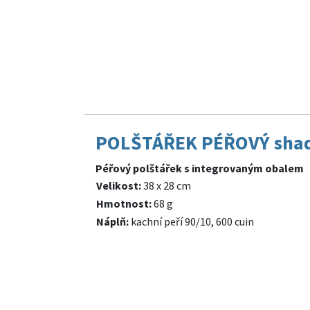
POLŠTÁŘEK PÉŘOVÝ sha
Péřový polštářek s integrovaným obalem
Velikost:
38 x 28 cm
Hmotnost:
68 g
Náplň:
kachní peří 90/10, 600 cuin