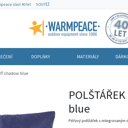
peace slaví 40 let
SOUTĚŽ
Warmpeace
EČENÍ
DOPLŇKY
MATERIÁLY
DÁRK
Ý shadow blue
POLŠTÁŘEK
blue
Péřový polštářek s integrovaným