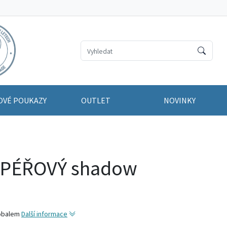
OVÉ POUKAZY
OUTLET
NOVINKY
 PÉŘOVÝ shadow
 obalem
Další informace