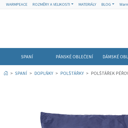
WARMPEACE
ROZMĚRY A VELIKOSTI
MATERIÁLY
BLOG
Warm
SPANÍ
PÁNSKÉ OBLEČENÍ
DÁMSKÉ OBL
SPANÍ
DOPLŇKY
POLŠTÁŘKY
POLŠTÁŘEK PÉŘOV