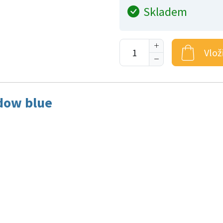
Skladem
Vlož
dow blue