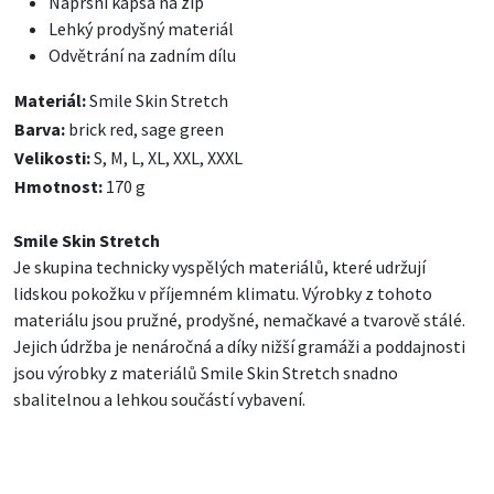
Náprsní kapsa na zip
Lehký prodyšný materiál
Odvětrání na zadním dílu
Materiál:
Smile Skin Stretch
Barva:
brick red, sage green
Velikosti:
S, M, L, XL, XXL, XXXL
Hmotnost:
170 g
Smile Skin Stretch
Je skupina technicky vyspělých materiálů, které udržují
lidskou pokožku v příjemném klimatu. Výrobky z tohoto
materiálu jsou pružné, prodyšné, nemačkavé a tvarově stálé.
Jejich údržba je nenáročná a díky nižší gramáži a poddajnosti
jsou výrobky z materiálů Smile Skin Stretch snadno
sbalitelnou a lehkou součástí vybavení.