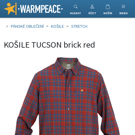
Warmpeace
HLEDAT
ÚČET
KOŠÍK
MENU
PÁNSKÉ OBLEČENÍ
KOŠILE
STRETCH
KOŠILE TUCSON brick red