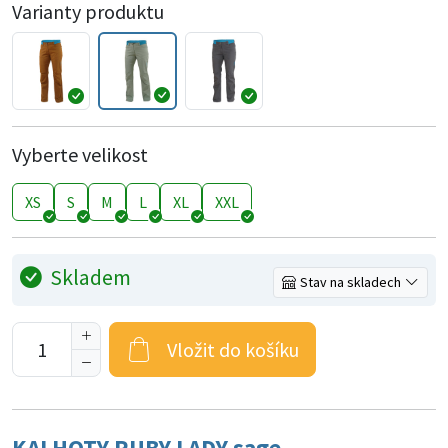
Varianty produktu
Vyberte velikost
XS
S
M
L
XL
XXL
Skladem
Stav na skladech
Vložit do košíku
KALHOTY RUBY LADY sage