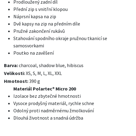
Prodloužený zadní díl
Přední zip s vnitřní klopou
Náprsní kapsa na zip
Dvě kapsy na zip na předním díle
Pružné zakončení rukávů
Stahování spodního okraje pružnou tkanicí se
samosvorkami
Poutko na zavěšení
Barva:
charcoal, shadow blue, hibiscus
Velikosti:
XS, S, M, L, XL, XXL
Hmotnost:
390 g
Materiál Polartec® Micro 200
Izolace bez zbytečné hmotnosti
Vysoce prodyšný materiál, rychle schne
Odolný proti nadměrnému žmolkování
Dlouhá životnost a snadná údržba