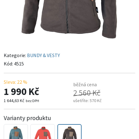
Kategorie:
BUNDY & VESTY
Kód:
4515
Sleva:
22 %
běžná cena
1 990 Kč
2 560 Kč
1 644,63 Kč
ušetříte:
570 Kč
bez DPH
Varianty produktu