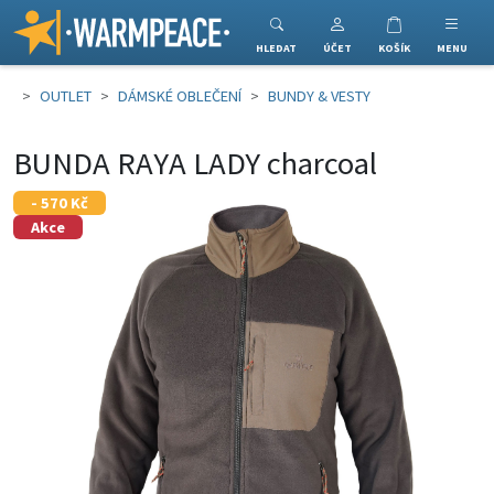
Warmpeace
HLEDAT
ÚČET
KOŠÍK
MENU
OUTLET
DÁMSKÉ OBLEČENÍ
BUNDY & VESTY
BUNDA RAYA LADY charcoal
- 570 Kč
Akce