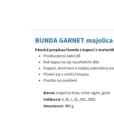
BUNDA GARNET majolica
Pánská propínací bunda s kapucí z materiá
Prodloužený zadní díl
Dvě kapsy na zip na předním díle
Kapuce, dolní lem a rukávy zakončeny pr
Přední zip s vnitřní klopou
Poutko na zavěšení
Barva:
majolica blue, olive night, gold
Velikosti:
S, M, L, XL, XXL, XXXL
Hmotnost:
480 g