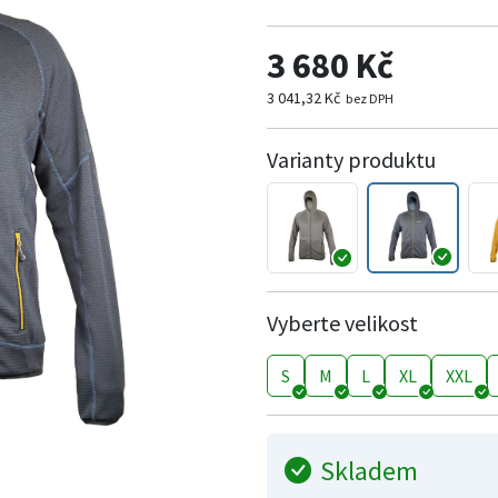
3 680 Kč
3 041,32 Kč
bez DPH
Varianty produktu
Vyberte velikost
S
M
L
XL
XXL
Skladem