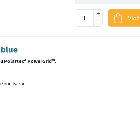
Vlož
 blue
lu Polartec® PowerGrid™.
užnou lycrou