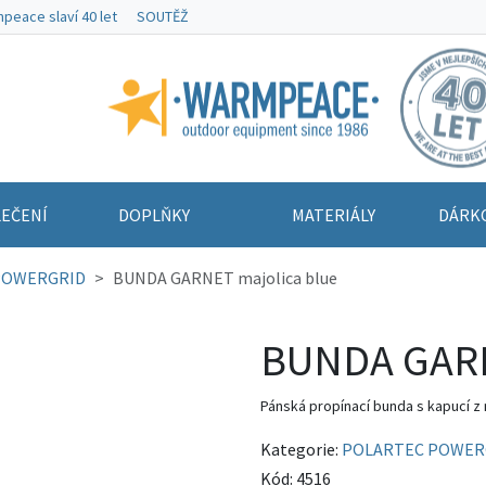
peace slaví 40 let
SOUTĚŽ
Warmpeace
EČENÍ
DOPLŇKY
MATERIÁLY
DÁRK
POWERGRID
BUNDA GARNET majolica blue
BUNDA GARN
Pánská propínací bunda s kapucí z
Kategorie:
POLARTEC POWER
Kód:
4516