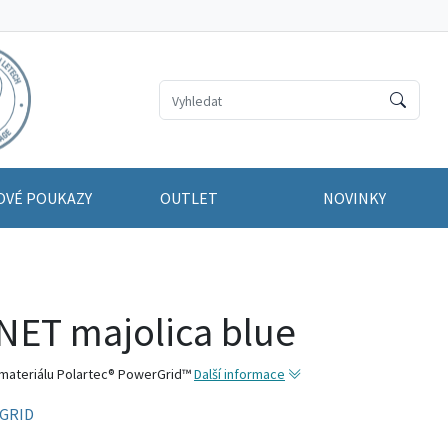
OVÉ POUKAZY
OUTLET
NOVINKY
ET majolica blue
 materiálu Polartec® PowerGrid™
Další informace
GRID