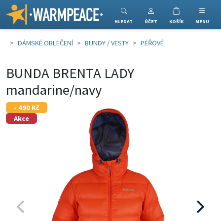
Warmpeace
HLEDAT
ÚČET
KOŠÍK
MENU
DÁMSKÉ OBLEČENÍ
BUNDY / VESTY
PÉŘOVÉ
BUNDA BRENTA LADY
mandarine/navy
- 490 Kč
Akce