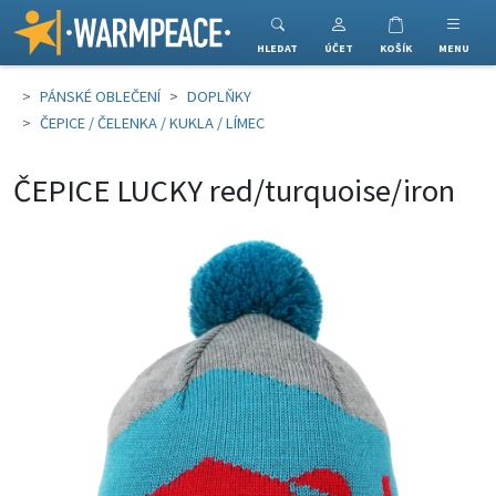
Warmpeace
HLEDAT
ÚČET
KOŠÍK
MENU
PÁNSKÉ OBLEČENÍ
DOPLŇKY
ČEPICE / ČELENKA / KUKLA / LÍMEC
ČEPICE LUCKY red/turquoise/iron