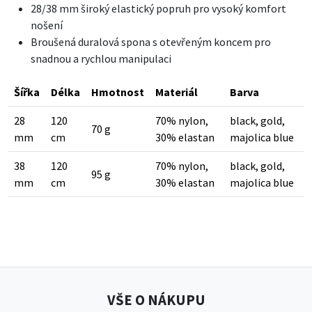
28/38 mm široký elastický popruh pro vysoký komfort
nošení
Broušená duralová spona s otevřeným koncem pro
snadnou a rychlou manipulaci
Šířka
Délka
Hmotnost
Materiál
Barva
28
120
70% nylon,
black, gold,
70 g
mm
cm
30% elastan
majolica blue
38
120
70% nylon,
black, gold,
95 g
mm
cm
30% elastan
majolica blue
VŠE O NÁKUPU