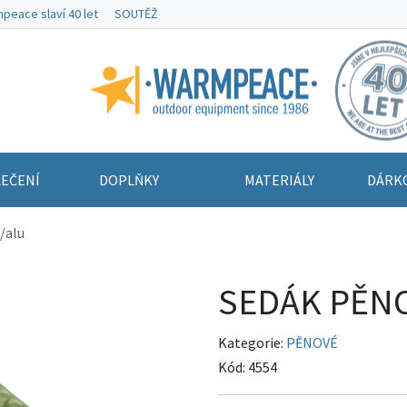
peace slaví 40 let
SOUTĚŽ
Warmpeace
EČENÍ
DOPLŇKY
MATERIÁLY
DÁRK
/alu
SEDÁK PĚNOV
Kategorie:
PĚNOVÉ
Kód:
4554