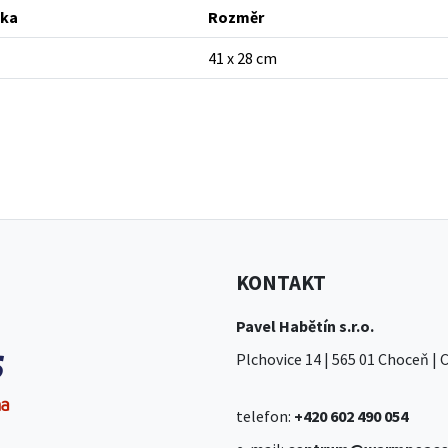
ťka
Rozměr
41 x 28 cm
KONTAKT
Pavel Habětín s.r.o.
Plchovice 14 | 565 01 Choceň |
telefon:
+420 602 490 054