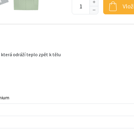
Vlož
 která odráží teplo zpět k tělu
inium