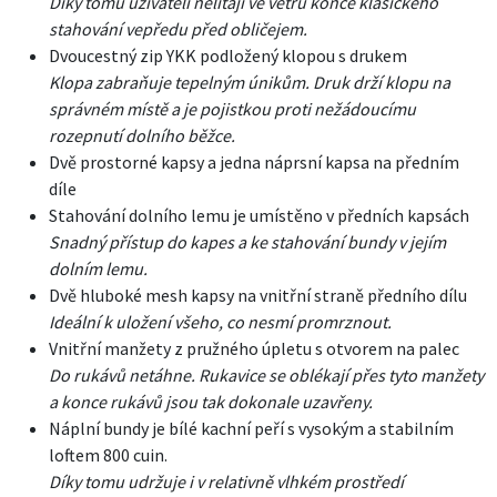
Díky tomu uživateli nelítají ve větru konce klasického
stahování vepředu před obličejem.
Dvoucestný zip YKK podložený klopou s drukem
Klopa zabraňuje tepelným únikům. Druk drží klopu na
správném místě a je pojistkou proti nežádoucímu
rozepnutí dolního běžce.
Dvě prostorné kapsy a jedna náprsní kapsa na předním
díle
Stahování dolního lemu je umístěno v předních kapsách
Snadný přístup do kapes a ke stahování bundy v jejím
dolním lemu.
Dvě hluboké mesh kapsy na vnitřní straně předního dílu
Ideální k uložení všeho, co nesmí promrznout.
Vnitřní manžety z pružného úpletu s otvorem na palec
Do rukávů netáhne. Rukavice se oblékají přes tyto manžety
a konce rukávů jsou tak dokonale uzavřeny.
Náplní bundy je bílé kachní peří s vysokým a stabilním
loftem 800 cuin.
Díky tomu udržuje i v relativně vlhkém prostředí