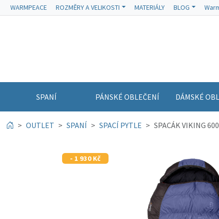
WARMPEACE
ROZMĚRY A VELIKOSTI
MATERIÁLY
BLOG
Warm
SPANÍ
PÁNSKÉ OBLEČENÍ
DÁMSKÉ OBL
OUTLET
SPANÍ
SPACÍ PYTLE
SPACÁK VIKING 600 
- 1 930 Kč