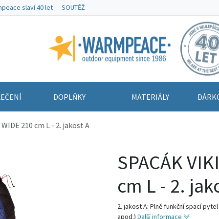
peace slaví 40 let
SOUTĚŽ
Warmpeace
EČENÍ
DOPLŇKY
MATERIÁLY
DÁRK
WIDE 210 cm L - 2. jakost A
SPACÁK VIK
cm L - 2. jak
2. jakost A: Plně funkční spací pyt
apod.)
Další informace