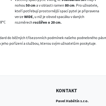
nohou
50 cm
a v oblasti ramen
80 cm
. Pro uživatele,
kteří potřebují prostornější spací pytel je připravena
verze
WIDE
, u niž je obvod spacáku v daných
28°C
rozměrech
rozšířen o 20 cm.
andard do běžných třísezonních podmínek našeho podnebného pásma
jeho pořízení a službou, kterou svým uživatelům poskytuje.
KONTAKT
Pavel Habětín s.r.o.