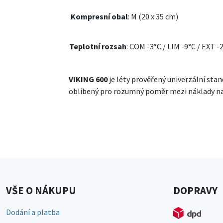
Kompresní obal
: M (20 x 35 cm)
Teplotní rozsah
: COM -3°C / LIM -9°C / EXT -
VIKING 600
je léty prověřený univerzální st
oblíbený pro rozumný poměr mezi náklady na 
VŠE O NÁKUPU
DOPRAVY
Dodání a platba