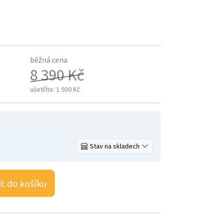
běžná cena
8 390 Kč
ušetříte:
1 930 Kč
Stav na skladech
it do košíku