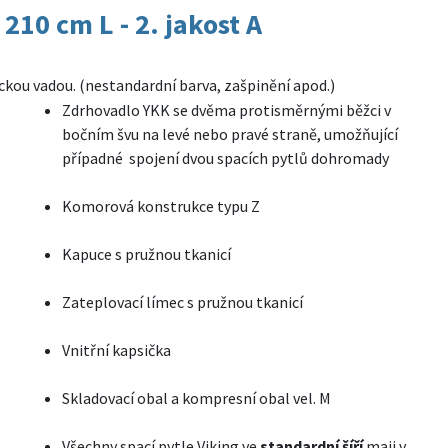
10 cm L - 2. jakost A
ickou vadou. (nestandardní barva, zašpinění apod.)
Zdrhovadlo YKK se dvěma protisměrnými běžci v
bočním švu na levé nebo pravé straně, umožňující
případné spojení dvou spacích pytlů dohromady
Komorová konstrukce typu Z
Kapuce s pružnou tkanicí
Zateplovací límec s pružnou tkanicí
Vnitřní kapsička
Skladovací obal a kompresní obal vel. M
Všechny spací pytle Viking ve
standardní šíří
maji v