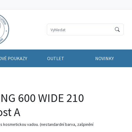
OVÉ POUKAZY
OUTLET
NOVINKY
ING 600 WIDE 210
ost A
el s kosmetickou vadou. (nestandardní barva, zašpinění