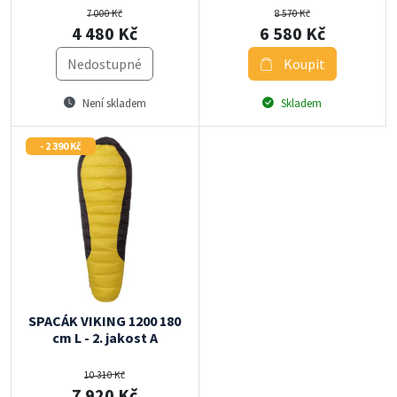
7 000 Kč
8 570 Kč
4 480 Kč
6 580 Kč
Nedostupné
Koupit
Není skladem
Skladem
- 2 390 Kč
SPACÁK VIKING 1200 180
cm L - 2. jakost A
10 310 Kč
7 920 Kč