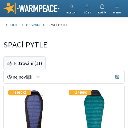
Warmpeace
HLEDAT
ÚČET
KOŠÍK
MENU
OUTLET
SPANÍ
SPACÍ PYTLE
SPACÍ PYTLE
Filtrování
(11)
- 1 930 Kč
- 1 440 Kč