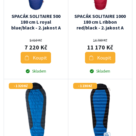
SPACÁK SOLITAIRE 500
SPACÁK SOLITAIRE 1000
180 cm L royal
180 cm L ribbon
blue/black - 2. jakost A
red/black - 2. jakost A
9 410 Kč
14 700 Kč
7 220 Kč
11 170 Kč
Koupit
Koupit
Skladem
Skladem
- 1 320 Kč
- 1 230 Kč