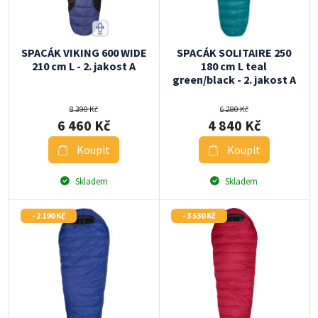
SPACÁK VIKING 600 WIDE
SPACÁK SOLITAIRE 250
210 cm L - 2. jakost A
180 cm L teal
green/black - 2. jakost A
8 390 Kč
6 280 Kč
6 460 Kč
4 840 Kč
Koupit
Koupit
Skladem
Skladem
- 2 190 Kč
- 3 530 Kč