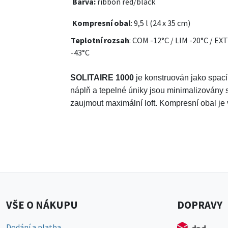
Barva:
ribbon red/black
Kompresní obal
: 9,5 l (24 x 35 cm)
Teplotní rozsah
: COM -12°C / LIM -20°C / EXT
-43°C
SOLITAIRE 1000
je konstruován jako spací
náplň a tepelné úniky jsou minimalizovány 
zaujmout maximální loft. Kompresní obal je v
VŠE O NÁKUPU
DOPRAVY
Dodání a platba