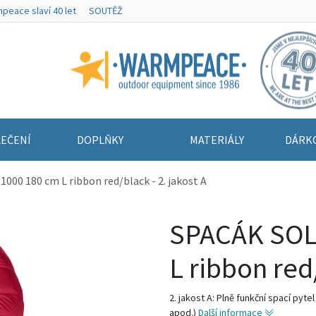
peace slaví 40 let
SOUTĚŽ
Warmpeace
EČENÍ
DOPLŇKY
MATERIÁLY
DÁRK
00 180 cm L ribbon red/black - 2. jakost A
SPACÁK SOL
L ribbon red/
2. jakost A: Plně funkční spací pyt
apod.)
Další informace