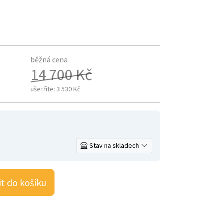
běžná cena
14 700 Kč
ušetříte:
3 530 Kč
Stav na skladech
it do košíku