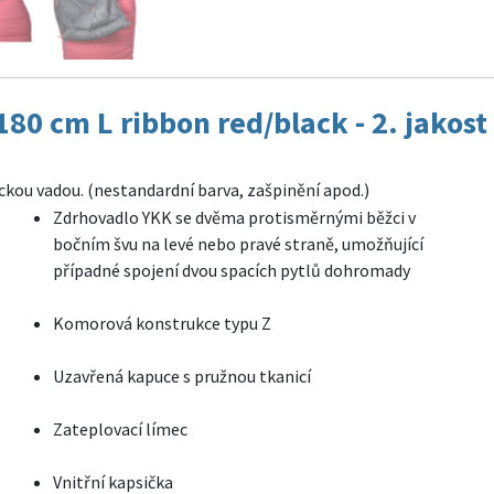
0 cm L ribbon red/black - 2. jakost
ickou vadou. (nestandardní barva, zašpinění apod.)
Zdrhovadlo YKK se dvěma protisměrnými běžci v
bočním švu na levé nebo pravé straně, umožňující
případné spojení dvou spacích pytlů dohromady
Komorová konstrukce typu Z
Uzavřená kapuce s pružnou tkanicí
Zateplovací límec
Vnitřní kapsička