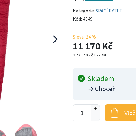
Kategorie:
SPACÍ PYTLE
Kód:
4349
Sleva:
24 %
11 170 Kč
9 231,40 Kč
bez DPH
Skladem
Choceň
Vlož