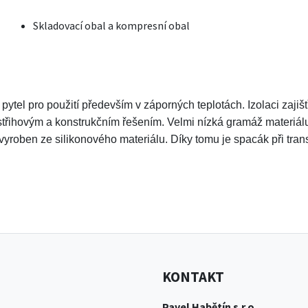
Skladovací obal a kompresní obal
 pytel pro použití především v záporných teplotách. Izolaci zaj
střihovým a konstrukčním řešením. Velmi nízká gramáž materiál
yroben ze silikonového materiálu. Díky tomu je spacák při trans
KONTAKT
Pavel Habětín s.r.o.