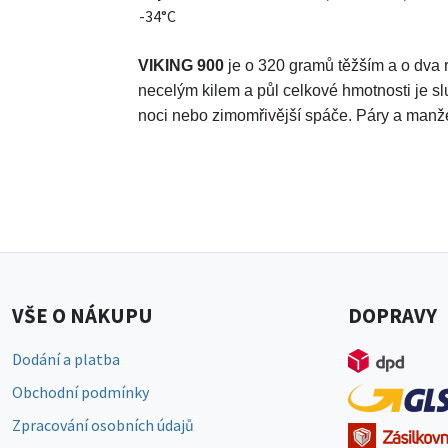
-34°C
VIKING 900
je o 320 gramů těžším a o dva 
necelým kilem a půl celkové hmotnosti je sl
noci nebo zimomřivější spáče. Páry a manže
VŠE O NÁKUPU
DOPRAVY
Dodání a platba
Obchodní podmínky
Zpracování osobních údajů