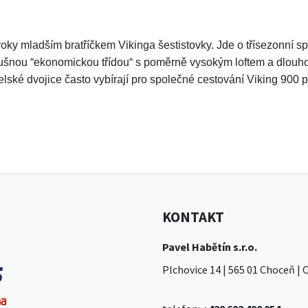
roky mladším bratříčkem Vikinga šestistovky. Jde o třísezonní 
ušnou “ekonomickou třídou“ s poměrně vysokým loftem a dlouhou 
lské dvojice často vybírají pro společné cestování Viking 900 
KONTAKT
Pavel Habětín s.r.o.
Plchovice 14 | 565 01 Choceň |