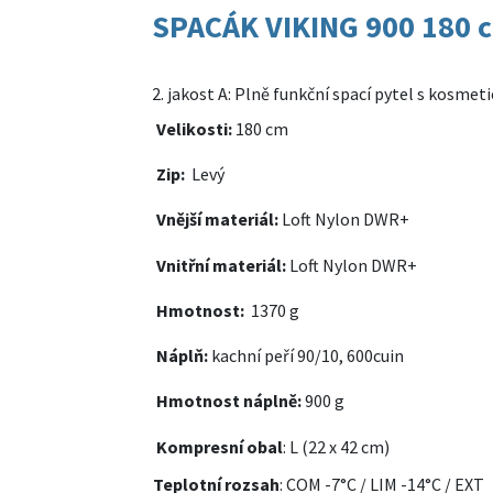
SPACÁK VIKING 900 180 cm
2. jakost A: Plně funkční spací pytel s kosmet
Velikosti:
180 cm
Zip:
Levý
Vnější materiál:
Loft Nylon DWR+
Vnitřní materiál:
Loft Nylon DWR+
Hmotnost:
1370 g
Náplň:
kachní peří 90/10, 600cuin
Hmotnost náplně:
900 g
Kompresní obal
: L (22 x 42 cm)
Teplotní rozsah
: COM -7°C / LIM -14°C / EXT