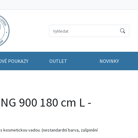
OVÉ POUKAZY
OUTLET
NOVINKY
NG 900 180 cm L -
el s kosmetickou vadou. (nestandardní barva, zašpinění