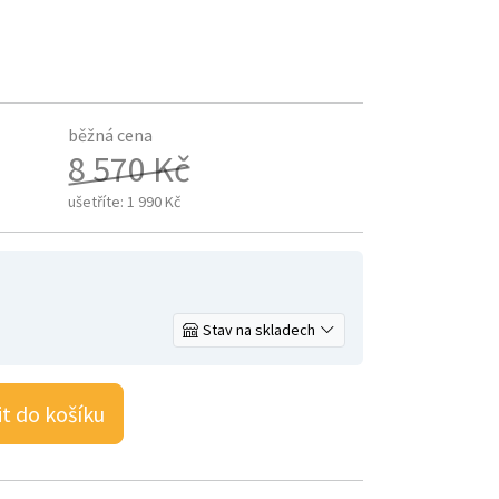
běžná cena
8 570 Kč
ušetříte:
1 990 Kč
Stav na skladech
it do košíku