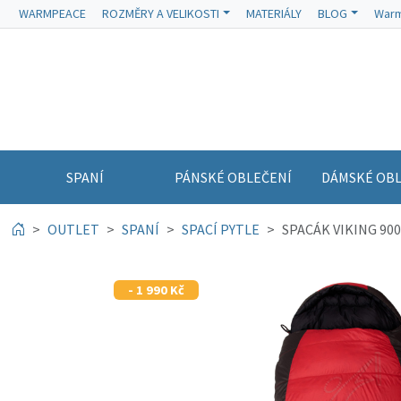
WARMPEACE
ROZMĚRY A VELIKOSTI
MATERIÁLY
BLOG
Warm
SPANÍ
PÁNSKÉ OBLEČENÍ
DÁMSKÉ OBL
OUTLET
SPANÍ
SPACÍ PYTLE
SPACÁK VIKING 900 1
- 1 990 Kč