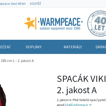
peace slaví 40 let
SOUTĚŽ
Warmpeace
EČENÍ
DOPLŇKY
MATERIÁLY
DÁRK
80 cm L - 2. jakost A
SPACÁK VIKI
2. jakost A
2. jakost A: Plně funkční spací pyt
apod.)
Další informace