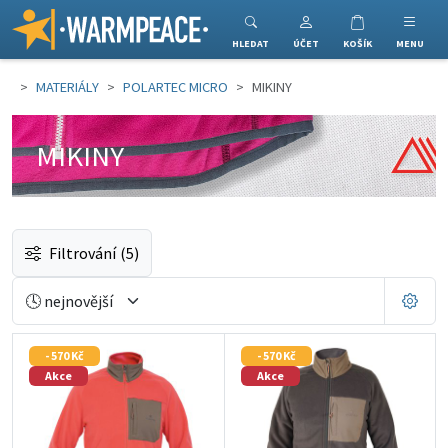
Warmpeace
HLEDAT
ÚČET
KOŠÍK
MENU
MATERIÁLY
POLARTEC MICRO
MIKINY
MIKINY
Filtrování
(5)
- 570 Kč
- 570 Kč
Akce
Akce