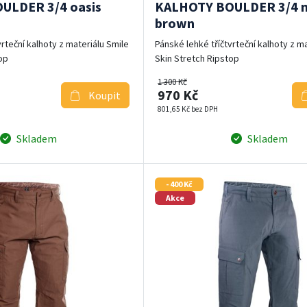
ULDER 3/4 oasis
KALHOTY BOULDER 3/4 
brown
vrteční kalhoty z materiálu Smile
Pánské lehké tříčtvrteční kalhoty z m
op
Skin Stretch Ripstop
1 300 Kč
970 Kč
Koupit
801,65 Kč bez DPH
Skladem
Skladem
- 400 Kč
Akce