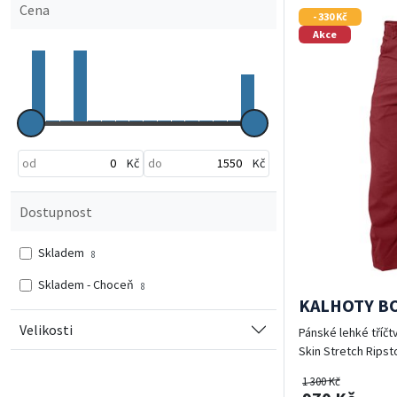
Cena
- 330 Kč
Akce
Cenový rozsah
od
Kč
do
Kč
Dostupnost
Skladem
8
Skladem - Choceň
8
KALHOTY BOU
Velikosti
Pánské lehké tříčt
Skin Stretch Ripst
1 300 Kč