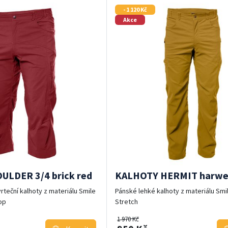
- 1 120 Kč
Akce
LDER 3/4 brick red
KALHOTY HERMIT harwes
vrteční kalhoty z materiálu Smile
Pánské lehké kalhoty z materiálu Smi
op
Stretch
1 970 Kč