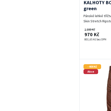
KALHOTY BO
green
Pánské lehké tříčt
Skin Stretch Ripst
1 300 Kč
970 Kč
801,65 Kč bez DPH
- 400 Kč
Akce