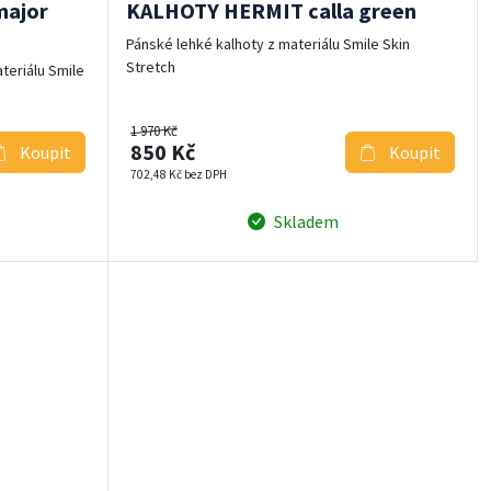
major
KALHOTY HERMIT calla green
Pánské lehké kalhoty z materiálu Smile Skin
Stretch
ateriálu Smile
1 970 Kč
850 Kč
Koupit
Koupit
702,48 Kč bez DPH
Skladem