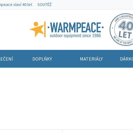
peace slaví 40 let
SOUTĚŽ
Warmpeace
EČENÍ
DOPLŇKY
MATERIÁLY
DÁRK