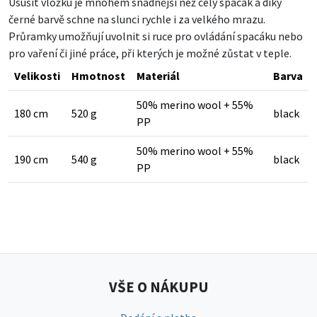
Usušit vložku je mnohem snadnější než celý spacák a díky
černé barvě schne na slunci rychle i za velkého mrazu.
Průramky umožňují uvolnit si ruce pro ovládání spacáku nebo
pro vaření či jiné práce, při kterých je možné zůstat v teple.
Velikosti
Hmotnost
Materiál
Barva
50% merino wool + 55%
180 cm
520 g
black
PP
50% merino wool + 55%
190 cm
540 g
black
PP
VŠE O NÁKUPU