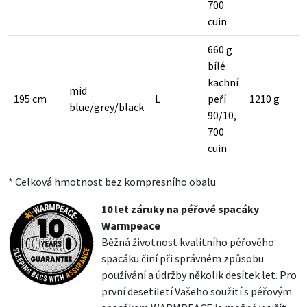
700
cuin
660 g
bílé
kachní
mid
195 cm
L
peří
1210 g
blue/grey/black
90/10,
700
cuin
* Celková hmotnost bez kompresního obalu
10 let záruky na péřové spacáky
Warmpeace
Běžná životnost kvalitního péřového
spacáku činí při správném způsobu
používání a údržby několik desítek let. Pro
první desetiletí Vašeho soužití s péřovým