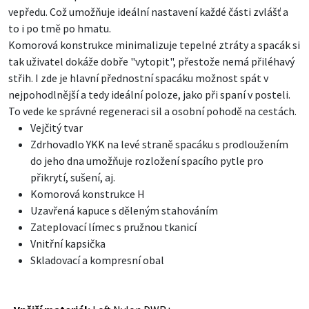
vepředu. Což umožňuje ideální nastavení každé části zvlášť a
to i po tmě po hmatu.
Komorová konstrukce minimalizuje tepelné ztráty a spacák si
tak uživatel dokáže dobře "vytopit", přestože nemá přiléhavý
střih. I zde je hlavní přednostní spacáku možnost spát v
nejpohodlnější a tedy ideální poloze, jako při spaní v posteli.
To vede ke správné regeneraci sil a osobní pohodě na cestách.
Vejčitý tvar
Zdrhovadlo YKK na levé straně spacáku s prodloužením
do jeho dna umožňuje rozložení spacího pytle pro
přikrytí, sušení, aj.
Komorová konstrukce H
Uzavřená kapuce s děleným stahováním
Zateplovací límec s pružnou tkanicí
Vnitřní kapsička
Skladovací a kompresní obal