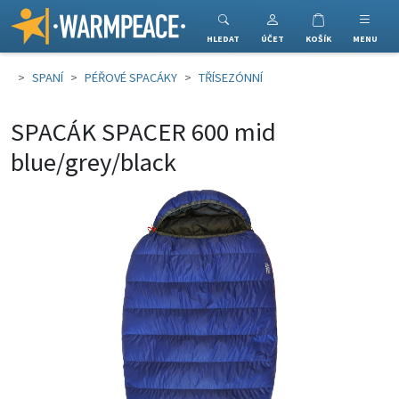
Warmpeace
HLEDAT
ÚČET
KOŠÍK
MENU
SPANÍ
PÉŘOVÉ SPACÁKY
TŘÍSEZÓNNÍ
SPACÁK SPACER 600 mid
blue/grey/black