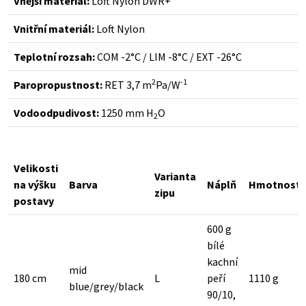
Vnější materiál:
Loft Nylon DWR+
Vnitřní materiál:
Loft Nylon
Teplotní rozsah:
COM -2°C / LIM -8°C / EXT -26°C
2
-1
Paropropustnost:
RET 3,7 m
Pa/W
Vodoodpudivost:
1250 mm H
O
2
Velikosti
Varianta
na výšku
Barva
Náplň
Hmotnost*
zipu
postavy
600 g
bílé
kachní
mid
180 cm
L
peří
1110 g
blue/grey/black
90/10,