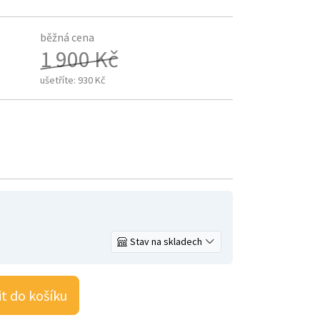
běžná cena
1 900 Kč
ušetříte:
930 Kč
Stav na skladech
it do košíku