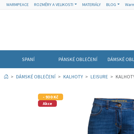
WARMPEACE
ROZMĚRY A VELIKOSTI
MATERIÁLY
BLOG
Warm
SPANÍ
PÁNSKÉ OBLEČENÍ
DÁMSKÉ OBL
DÁMSKÉ OBLEČENÍ
KALHOTY
LEISURE
KALHOTY
- 930 Kč
Akce