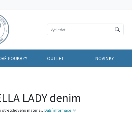
OVÉ POUKAZY
OUTLET
NOVINKY
LLA LADY denim
o stretchového materiálu
Další informace