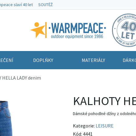
peace slaví 40 let
SOUTĚŽ
Warmpeace
EČENÍ
DOPLŇKY
MATERIÁLY
DÁRK
 HELLA LADY denim
KALHOTY HE
Dámské pohodlné džíny z odolnéh
Kategorie:
LEISURE
Kód:
4441