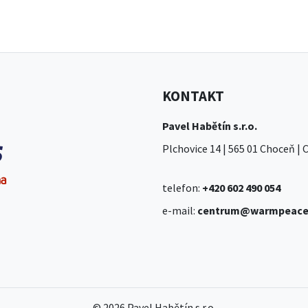
KONTAKT
Pavel Habětín s.r.o.
Plchovice 14 | 565 01 Choceň |
telefon:
+420 602 490 054
e-mail:
centrum@warmpeace
© 2026 Pavel Habětín s.r.o.