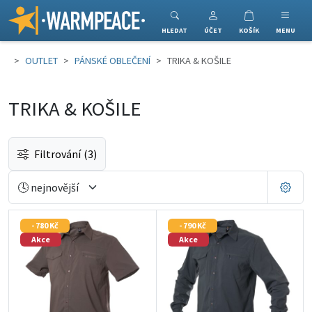
Warmpeace
HLEDAT
ÚČET
KOŠÍK
MENU
OUTLET
PÁNSKÉ OBLEČENÍ
TRIKA & KOŠILE
TRIKA & KOŠILE
Filtrování
(3)
- 780 Kč
- 790 Kč
Akce
Akce