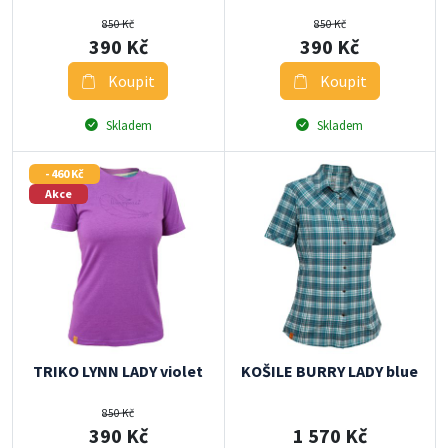
850 Kč
850 Kč
390 Kč
390 Kč
Koupit
Koupit
Skladem
Skladem
- 460 Kč
Akce
TRIKO LYNN LADY violet
KOŠILE BURRY LADY blue
850 Kč
390 Kč
1 570 Kč