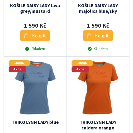
KOŠILE DAISY LADY lava
KOŠILE DAISY LADY
grey/mustard
majolica blue/sky
1 590 Kč
1 590 Kč
Koupit
Koupit
Skladem
Skladem
- 460 Kč
- 460 Kč
Akce
Akce
TRIKO LYNN LADY blue
TRIKO LYNN LADY
caldera orange