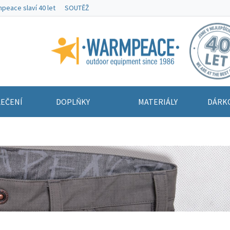
peace slaví 40 let
SOUTĚŽ
Warmpeace
EČENÍ
DOPLŇKY
MATERIÁLY
DÁRK