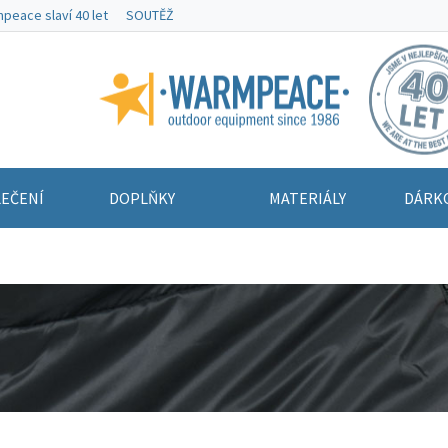
peace slaví 40 let
SOUTĚŽ
Warmpeace
EČENÍ
DOPLŇKY
MATERIÁLY
DÁRK