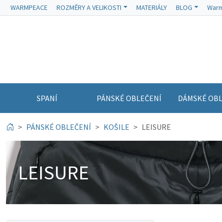
WARMPEACE
ROZMĚRY A VELIKOSTI
MATERIÁLY
BLOG
Warm
SPANÍ
PÁNSKÉ OBLEČENÍ
DÁMSKÉ OBL
PÁNSKÉ OBLEČENÍ
KOŠILE
LEISURE
LEISURE