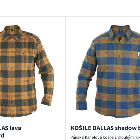
AS lava
KOŠILE DALLAS shadow b
rd
Pánská flanelová košile s dlouhým r