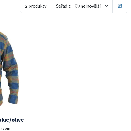
2
produkty
Seřadit:
lue/olive
ukávem