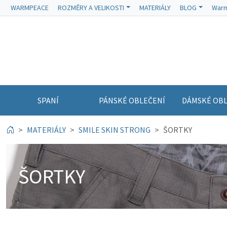
WARMPEACE
ROZMĚRY A VELIKOSTI
MATERIÁLY
BLOG
Warm
SPANÍ
PÁNSKÉ OBLEČENÍ
DÁMSKÉ OBL
MATERIÁLY
SMILE SKIN STRONG
ŠORTKY
ŠORTKY