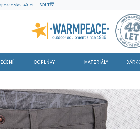
peace slaví 40 let
SOUTĚŽ
Warmpeace
EČENÍ
DOPLŇKY
MATERIÁLY
DÁRK