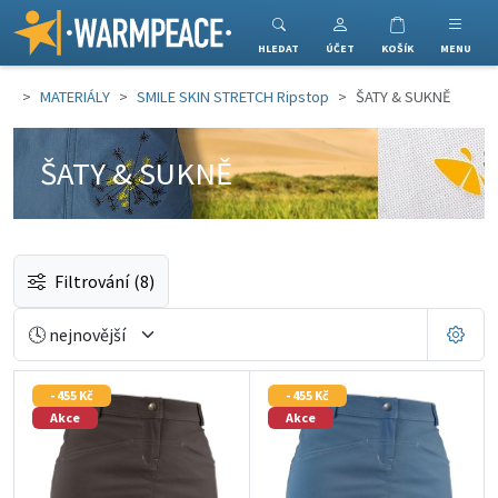
Warmpeace
HLEDAT
ÚČET
KOŠÍK
MENU
MATERIÁLY
SMILE SKIN STRETCH Ripstop
ŠATY & SUKNĚ
ŠATY & SUKNĚ
Filtrování
(8)
- 455 Kč
- 455 Kč
Akce
Akce