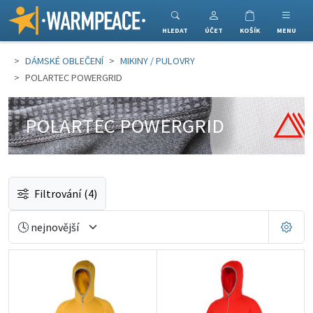
Warmpeace
HLEDAT
ÚČET
KOŠÍK
MENU
DÁMSKÉ OBLEČENÍ
MIKINY / PULOVRY
POLARTEC POWERGRID
POLARTEC POWERGRID
Filtrování
(4)